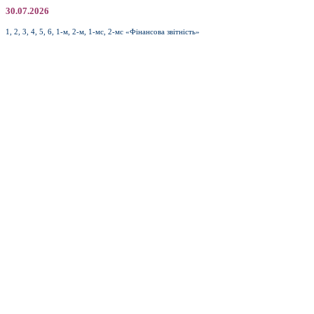
30.07.2026
1, 2, 3, 4, 5, 6, 1-м, 2-м, 1-мс, 2-мс «Фінансова звітність»