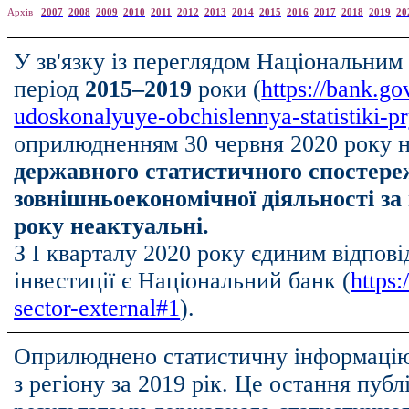
Архів
2007
2008
2009
2010
2011
2012
2013
2014
2015
2016
201
7
2018
2019
20
У зв'язку із переглядом Національним
період
2015–2019
роки (
https://bank.go
udoskonalyuye-obchislennya-statistiki-p
оприлюдненням 30 червня 2020 року н
державного статистичного спостере
зовнішньоекономічної діяльності за 
року неактуальні.
З І кварталу 2020 року єдиним відпов
інвестиції є Національний банк (
https:
sector-external#1
).
Оприлюднено статистичну інформацію 
з регіону за 2019 рік. Це остання публ