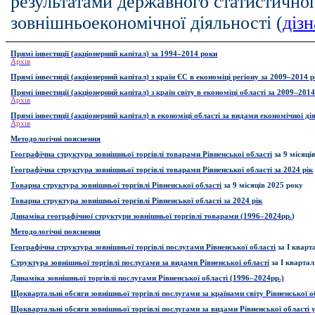
результатами державного статистично
зовнішньоекономічної діяльності (
діз
Прямі інвестиції (акціонерний капітал) за 1994–2014 роки
Архів
Прямі інвестиції (акціонерний капітал) з країн ЄС в економіці регіону за 2009–2014 
Прямі інвестиції (акціонерний капітал) з країн світу в економіці області за 2009–201
Архів
Прямі інвестиції (акціонерний капітал) в економіці області за видами економічної ді
Архів
Методологічні пояснення
Географічна структура зовнішньої торгівлі товарами Рівненської області
за 9 місяці
Географічна структура зовнішньої торгівлі товарами Рівненської області за 20
24
рік
Товарна структура зовнішньої торгівлі Рівненської області
за 9 місяців 2025 року
Товарна структура зовнішньої торгівлі Рівненської області за 20
24
рік
Динаміка географічної структури зовнішньої торгівлі товарами (1996
–
20
24
рр.
)
Методологічні пояснення
Географічна структура зовнішньої торгівлі послугами Рівненської області
за І кварт
Структура зовнішньої торгівлі послугами за видами Рівненської області
за І квартал
Динаміка зовнішньої торгівлі послугами Рівненської області (1996–2024рр.)
Щоквартальні обсяги зовнішньої торгівлі послугами за країнами світу Рівненської о
Щоквартальні обсяги зовнішньої торгівлі послугами за видами Рівненської області 