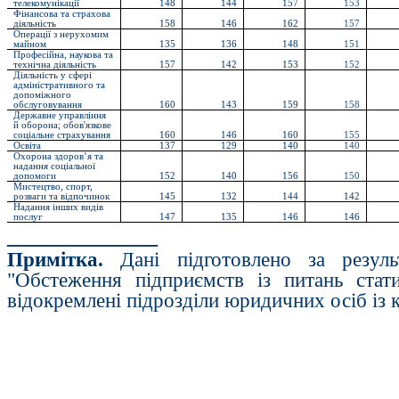
телекомунікації
148
144
157
153
Фінансова та страхова
діяльність
158
146
162
157
Операції з нерухомим
майном
135
136
148
151
Професійна, наукова та
технічна діяльність
157
142
153
152
Діяльність у сфері
адміністративного та
допоміжного
обслуговування
160
143
159
158
Державне управління
й оборона; обов'язкове
соціальне страхування
160
146
160
155
Освіта
137
129
140
140
Охорона здоров’я та
надання соціальної
допомоги
152
140
156
150
Мистецтво, спорт,
розваги та відпочинок
145
132
144
142
Надання інших видів
послуг
147
135
146
146
_____________
Примітка.
Дані підготовлено за резуль
"Обстеження підприємств із питань стат
відокремлені підрозділи юридичних осіб із к