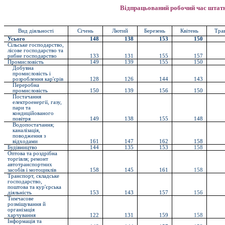
Відпрацьований робочий час штатн
Вид діяльності
Січень
Лютий
Березень
Квітень
Тра
Усього
148
138
153
150
Сільське господарство,
лісове господарство та
рибне господарство
133
131
155
157
Промисловість
149
139
155
150
Добувна
промисловість і
розроблення кар'єрів
128
126
144
143
Переробна
промисловість
150
139
156
150
Постачання
електроенергії, газу,
пари та
кондиційованого
повітря
149
138
155
148
Водопостачання;
каналізація,
поводження з
відходами
161
147
162
158
Будівництво
144
135
153
158
Оптова та роздрібна
торгівля; ремонт
автотранспортних
засобів і мотоциклів
158
145
161
158
Транспорт, складське
господарство,
поштова та кур'єрська
діяльність
153
143
157
156
Тимчасове
розміщування й
організація
харчування
122
131
159
158
Інформація та