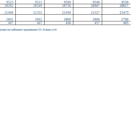
9523
9521
9569
9540
9539
28292
28349
28726
28967
28817
21406
21332
21450
21527
21473
2802
2802
2800
2800
2790
467
467
456
457
465
ількістю найманих працівників 10 і більше осіб.