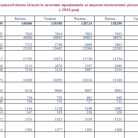
едньооблікова кількість штатних працівників за видами економічної діяльн
у 2024 році
Квітень
Травень
Червень
Липень
Се
99
140486
139398
138724
138299
47
7820
7814
7863
7933
72
40000
39891
39883
38970
55
2752
2746
2686
1863
96
23350
23402
23360
23293
17
11785
11673
11730
11734
04
2113
2070
2107
2080
40
3146
3124
3087
3134
75
10509
10293
10316
11100
26
9134
9060
9007
9094
10
749
750
461
448
90
766
755
727
715
61
1144
1118
1108
1092
53
547
535
536
526
72
1331
1325
1319
1321
11
1392
1377
1395
1368