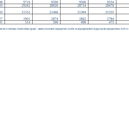
98
9719
9590
9566
9534
03
29262
28926
28714
28470
83
21552
21466
21384
21335
27
2901
2874
2862
2784
31
514
500
496
475
тв із питань статистики праці", яким охоплені юридичні особи та відокремлені підрозділи юридичних осіб із к