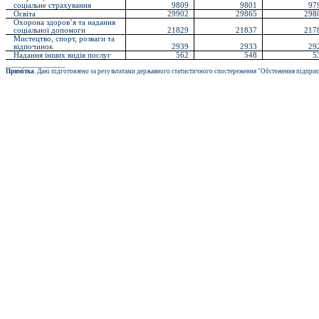
соціальне страхування
9809
9801
97
Освіта
29902
29865
298
Охорона здоров’я та надання
соціальної допомоги
21829
21837
217
Мистецтво, спорт, розваги та
відпочинок
2939
2933
29
Надання інших видів послуг
562
548
5
______________
Примітка.
Дані підготовлено за результатами державного статистичного спостереження "Обстеження підприємс