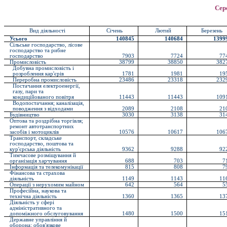
Сер
Вид діяльності
Січень
Лютий
Березень
Усього
140845
140684
1399
Сільське господарство, лісове
господарство та рибне
господарство
7903
7724
77
Промисловість
38799
38850
382
Добувна промисловість і
розроблення кар'єрів
1781
1981
19
Переробна промисловість
23486
23318
232
Постачання електроенергії,
газу, пари та
кондиційованого повітря
11443
11443
109
Водопостачання; каналізація,
поводження з відходами
2089
2108
21
Будівництво
3030
3138
31
Оптова та роздрібна торгівля;
ремонт автотранспортних
засобів і мотоциклів
10576
10617
106
Транспорт, складське
господарство, поштова та
кур'єрська діяльність
9362
9288
92
Тимчасове розміщування й
організація харчування
688
703
7
Інформація та телекомунікації
815
808
7
Фінансова та страхова
діяльність
1149
1143
11
Операції з нерухомим майном
642
564
5
Професійна, наукова та
технічна діяльність
1360
1365
13
Діяльність у сфері
адміністративного та
допоміжного обслуговування
1480
1500
15
Державне управління й
оборона; обов'язкове