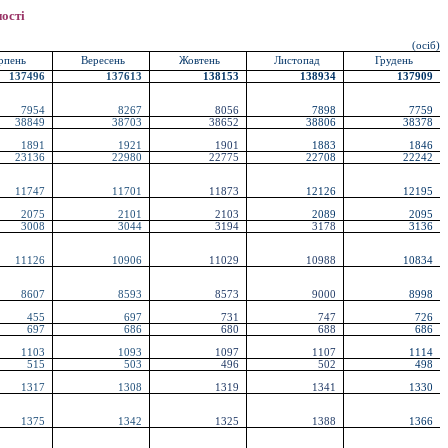
ості
(осіб)
рпень
Вересень
Жовтень
Листопад
Грудень
137496
137613
138153
138934
137909
7954
8267
8056
7898
7759
38849
38703
38652
38806
38378
1891
1921
1901
1883
1846
23136
22980
22775
22708
22242
11747
11701
11873
12126
12195
2075
2101
2103
2089
2095
3008
3044
3194
3178
3136
11126
10906
11029
10988
10834
8607
8593
8573
9000
8998
455
697
731
747
726
697
686
680
688
686
1103
1093
1097
1107
1114
515
503
496
502
498
1317
1308
1319
1341
1330
1375
1342
1325
1388
1366