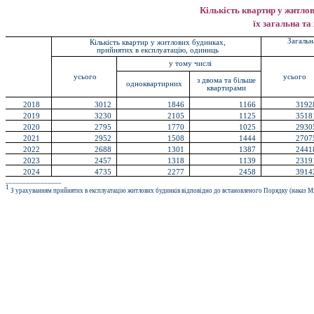
Кількість квартир у житлов
їх загальна т
Загальн
Кількість квартир у житлових будинках,
прийнятих в експлуатацію, одиниць
у тому числі
усього
усього
з двома та більше
одноквартирних
квартирами
2018
3012
1846
1166
3192
2019
3230
2105
1125
3518
2020
2795
1770
1025
2930
2021
2952
1508
1444
2707
2022
2688
1301
1387
2441
2023
2457
1318
1139
2319
2024
4735
2277
2458
3914
________________
1
З урахуванням прийнятих в експлуатацію житлових будинків відповідно до встановленого Порядку (наказ Мін