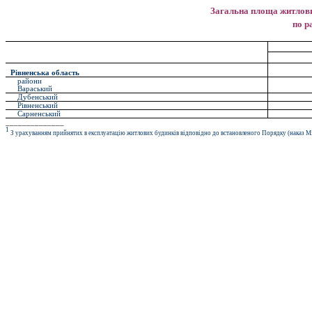
Загальна площа житлови
по р
Рівненська область
райони
Вараський
Дубенський
Рівненський
C
арненський
______________
1
З урахуванням прийнятих в експлуатацію житлових будинків відповідно до встановленого Порядку (наказ Мін