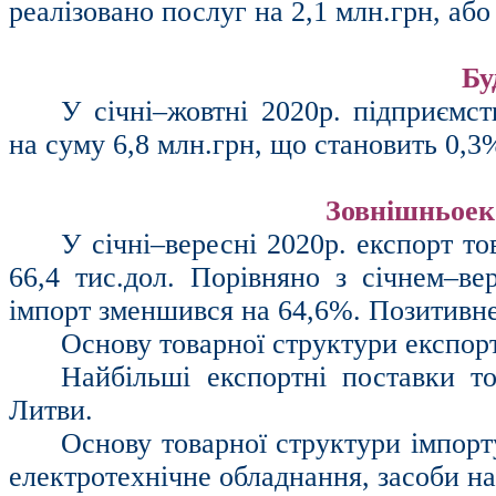
реалізовано послуг на 2,1 млн.грн, або
Бу
У січні–жовтні 2020р. підприємст
на суму 6,8 млн.грн, що становить 0,3
Зовнішньоек
У січні–вересні 2020р. експорт т
66,4
тис.дол
. Порівняно з січнем–ве
імпорт зменшився на 64,6%. Позитивне
Основу товарної структури експор
Найбільші експортні поставки т
Литви.
Основу товарної структури імпорт
електротехнічне обладнання, засоби на