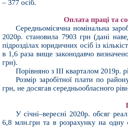
– 377 осіб.
Оплата праці та со
Середньомісячна номінальна зароб
2020р. становила 7903
грн
(дані наве
підрозділах юридичних осіб із кількіс
в 1,6 раза вище законодавчо визначено
грн
).
Порівняно з ІІІ кварталом 2019р. р
Розмір заробітної плати по район
грн
, не досягав
середньообласного
рів
У січні–вересні 2020р. обсяг реа
6,8 млн.грн та в розрахунку на одну