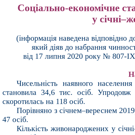
Соціально-економічне ст
у січні–ж
(інформація наведена відповідно д
який діяв до набрання чиннос
від 17 липня 2020 року № 807-
I
Н
Чисельність наявного населення
становила 34,6 тис. осіб. Упродов
скоротилась на 118 осіб.
Порівняно з січнем–вереснем 2019
47 осіб.
Кількість
живонароджених
у січні