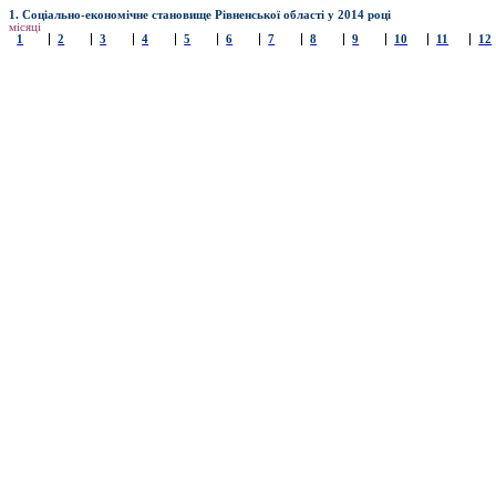
1.
Соціально-економічне становище Рівненської області у 201
4
році
місяці
1
2
3
4
5
6
7
8
9
10
11
12